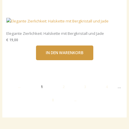
Elegante Zierlichkeit: Halskette mit Bergkristall und Jade
€ 19,00
IN DEN WARENKORB
←
1
2
3
4
…
8
→