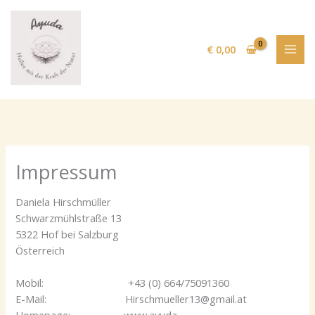
Zum
Inhalt
springen
€
0,00
Impressum
Daniela Hirschmüller
Schwarzmühlstraße 13
5322 Hof bei Salzburg
Österreich
Mobil: +43 (0) 664/75091360
E-Mail: Hirschmueller13@gmail.at
Homepage: www.ayuda-