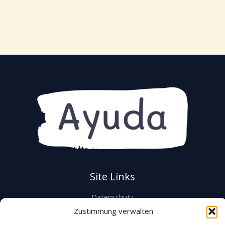
Site Links
Datenschutz
Impressum
Zustimmung verwalten
Lieferbedingungen/Versandinformationen