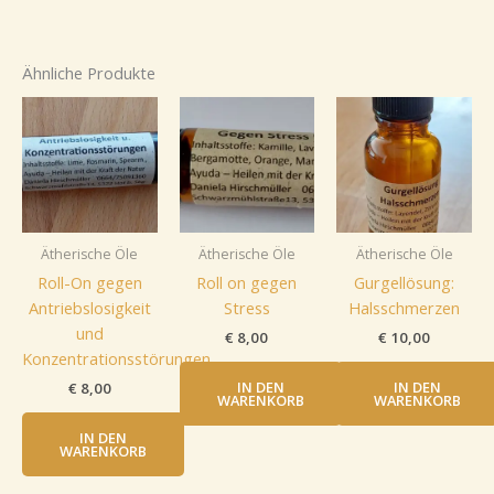
Ähnliche Produkte
Ätherische Öle
Ätherische Öle
Ätherische Öle
Roll-On gegen
Roll on gegen
Gurgellösung:
Antriebslosigkeit
Stress
Halsschmerzen
und
€
8,00
€
10,00
Konzentrationsstörungen
IN DEN
IN DEN
€
8,00
WARENKORB
WARENKORB
IN DEN
WARENKORB